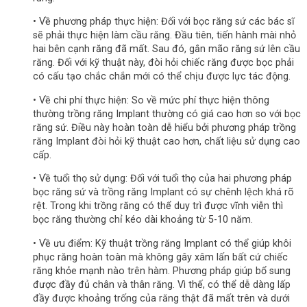
• Về phương pháp thực hiện: Đối với bọc răng sứ các bác sĩ
sẽ phải thực hiện làm cầu răng. Đầu tiên, tiến hành mài nhỏ
hai bên cạnh răng đã mất. Sau đó, gắn mão răng sứ lên cầu
răng. Đối với kỹ thuật này, đòi hỏi chiếc răng được bọc phải
có cấu tạo chắc chắn mới có thể chịu được lực tác động.
• Về chi phí thực hiện: So về mức phí thực hiện thông
thường trồng răng Implant thường có giá cao hơn so với bọc
răng sứ. Điều này hoàn toàn dễ hiểu bởi phương pháp trồng
răng Implant đòi hỏi kỹ thuật cao hơn, chất liệu sử dụng cao
cấp.
• Về tuổi thọ sử dụng: Đối với tuổi thọ của hai phương pháp
bọc răng sứ và trồng răng Implant có sự chênh lệch khá rõ
rệt. Trong khi trồng răng có thể duy trì được vĩnh viễn thì
bọc răng thường chỉ kéo dài khoảng từ 5-10 năm.
• Về ưu điểm: Kỹ thuật trồng răng Implant có thể giúp khôi
phục răng hoàn toàn mà không gây xâm lấn bất cứ chiếc
răng khỏe mạnh nào trên hàm. Phương pháp giúp bổ sung
được đầy đủ chân và thân răng. Vì thế, có thể dễ dàng lấp
đầy được khoảng trống của răng thật đã mất trên và dưới