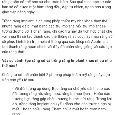
răng hoặc có thể bọc sứ cho toàn hàm. Sau quá trình bọc sứ các
bạn sẽ có được một hàm răng đều, đẹp tự nhiên, tự tin hơn trong
giao tiếp hàng ngày.
Trồng răng Implant là phương pháp thẩm mỹ nha khoa thay thế
những răng đã bị mất bằng các trụ Implant. Mỗi trụ Implant sẽ
tương đương với 1 chân răng. Khi các trụ này đã tích hợp chặt chẽ
với nhau thì sẽ tạo thành các thể thống nhất. Lúc này mão răng sứ
sẽ phục hình trên trụ Implant thông qua các khớp nối Abutment
tạo thành răng hoàn chỉnh với đầy đủ chân răng giống với cấu tạo
của răng thật.
Vậy so sánh Bọc răng sứ và trồng răng Implant khác nhau như
thế nào?
Chúng ta có thể phân biệt 2 phương pháp thẩm mỹ răng này dựa
trên các yếu tố sau:
• Về đối tượng áp dụng: Bọc răng sứ chủ yếu dành cho các
đối tượng răng hô, răng thưa, răng bị mọc lệch,… Hoặc các
trường hợp răng gặp chấn thương bị mẻ. sứt răng. Trong khi
đó, trồng răng Implant chủ yếu dành cho các trường hợp bị
mất 1 hoặc nhiều răng. Thậm chí là mất hoàn toàn hàm
răng.