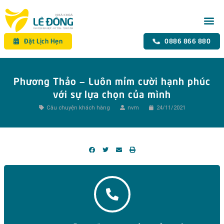
GIỚI TH
DỊCH VỤ
BẢNG GIÁ
KHÁCH H
TIN TỨC
LIÊN HỆ
Đặt Lịch Hẹn
0886 866 880
Phương Thảo – Luôn mỉm cười hạnh phúc
với sự lựa chọn của mình
Câu chuyện khách hàng
nvm
24/11/2021