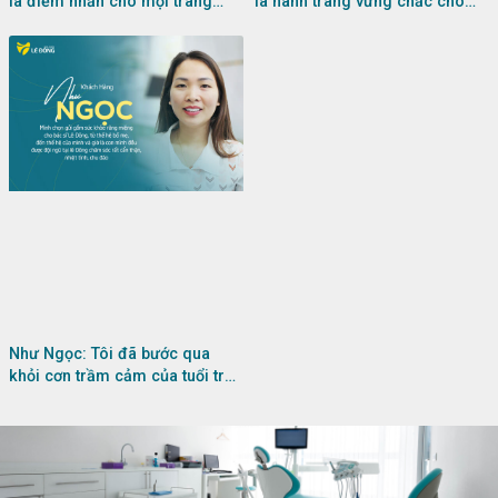
là điểm nhấn cho mọi trang
là hành trang vững chắc cho
phục ngày hè
cuộc sống
Như Ngọc: Tôi đã bước qua
khỏi cơn trầm cảm của tuổi trẻ
nhờ nụ cười