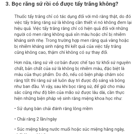
3. Bọc răng sứ rồi có được tẩy trắng không?
Thuốc tẩy trắng chỉ có tác dụng đối với mô răng thật, do đó
việc tẩy trắng răng sứ là không cần thiết vì nó không đem lại
hiệu quả. Việc tẩy trắng răng chỉ có hiện quả đối với những
người có men răng không quá xỉn màu hoặc chỉ bị nhiễm
kháng sinh nhẹ. Trong trường hợp men răng quá vàng hoặc
bị nhiễm kháng sinh nặng thì kết quả của việc tẩy trắng
cũng không cao, thậm chí không có sự thay đổi.
Hơn nữa, răng sứ về cơ bản được chế tạo từ khối sứ nguyên
chất, bản chất của sứ là không bị nhiễm màu, đặc biệt là
màu của thực phẩm. Do đó, nếu có biện pháp chăm sóc
răng tốt thì răng sứ sẽ luôn duy trì được độ sáng và bóng
như ban đầu. Vì vậy, sau khi bọc răng sứ, để giữ cho màu
sắc cũng như độ bền của mão sứ được lâu dài, cần thực
hiện những biện pháp vệ sinh răng miệng khoa học như:
• Sử dụng bàn chải đánh răng lông mềm
• Chải răng 2 lần/ngày
• Súc miệng bằng nước muối hoặc súc miệng hằng ngày,