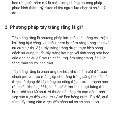
bọc răng sứ thẩm mỹ là một trong những phương pháp
phục hình thẩm mỹ được nhiều người lựa chọn vì nhiều lý
do.
2. Phương pháp tẩy trắng răng là gì?
Tẩy trắng răng là phương pháp làm màu sắc răng cải thiện
khi răng bị ố vàng, xỉn màu, đem lại hàm răng trắng sáng và
nụ cười tự tin. Việc tẩy trắng trăng được thực hiện bằng
cách sử dụng thuốc tẩy trắng kết hợp với ánh sáng hóa học
của đèn chiếu để tạo ra phản ứng làm răng trắng lên 1-2
tông màu so với ban đầu.
Tẩy trắng răng là phản ứng oxi hóa khử nhằm cắt đứt các
chuỗi protein tạo màu giúp cho răng trắng sáng hơn. Thuốc
được sử dụng để tẩy trắng có nồng độ peroxide mạnh hơn
rất nhiều khoảng 35%, thuốc sẽ được kích hoạt bằng đèn
laser chỉ sau 60 phút. Vì thuốc có nồng độ cao nên tránh
tiếp xúc trực tiếp với nướu vì sẽ làm bỏng nướu. Do đó, quá
trình tẩy trắng cần được tiến hành tại cơ sở nha khoa.