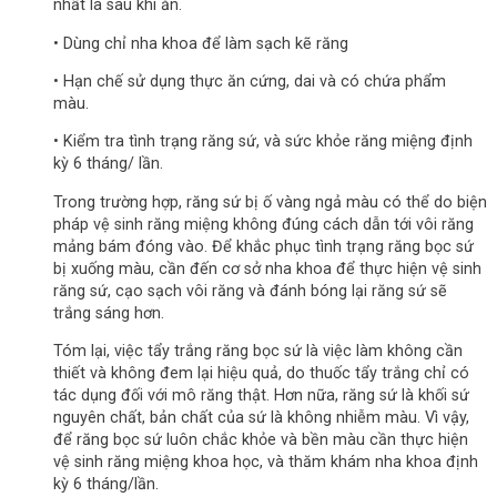
nhất là sau khi ăn.
• Dùng chỉ nha khoa để làm sạch kẽ răng
• Hạn chế sử dụng thực ăn cứng, dai và có chứa phẩm
màu.
• Kiểm tra tình trạng răng sứ, và sức khỏe răng miệng định
kỳ 6 tháng/ lần.
Trong trường hợp, răng sứ bị ố vàng ngả màu có thể do biện
pháp vệ sinh răng miệng không đúng cách dẫn tới vôi răng
mảng bám đóng vào. Để khắc phục tình trạng răng bọc sứ
bị xuống màu, cần đến cơ sở nha khoa để thực hiện vệ sinh
răng sứ, cạo sạch vôi răng và đánh bóng lại răng sứ sẽ
trắng sáng hơn.
Tóm lại, việc tẩy trắng răng bọc sứ là việc làm không cần
thiết và không đem lại hiệu quả, do thuốc tẩy trắng chỉ có
tác dụng đối với mô răng thật. Hơn nữa, răng sứ là khối sứ
nguyên chất, bản chất của sứ là không nhiễm màu. Vì vậy,
để răng bọc sứ luôn chắc khỏe và bền màu cần thực hiện
vệ sinh răng miệng khoa học, và thăm khám nha khoa định
kỳ 6 tháng/lần.